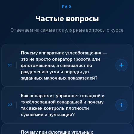
FAQ
Частые вопросы
Отвечаем на самые популярные вопросы о курсе
Почему аппаратчик углеобогащения —
это не просто оператор грохота или
флотомашины, а специалист по
01
разделению угля и породы до
заданных марочных показателей?
Рядовой уголь, добытый из забоя, содержит пустую
породу, серный колчедан, глинистые частицы и влагу.
Как аппаратчик управляет отсадкой и
Его зольность может достигать 40–50 %, тогда как
тяжёлосредной сепарацией и почему
товарный концентрат требует зольности от 5 до 15 %.
02
так важен контроль плотности
Аппаратчик управляет гравитационными и
суспензии и пульсаций?
флотационными процессами, в которых по крупицам
отделяется органика от минералов на основе разницы
В отсадочных машинах разделение идёт в
в плотности, гидрофобности или смачиваемости. Он
пульсирующем водном потоке: тяжёлые частицы
Почему при флотации угольных