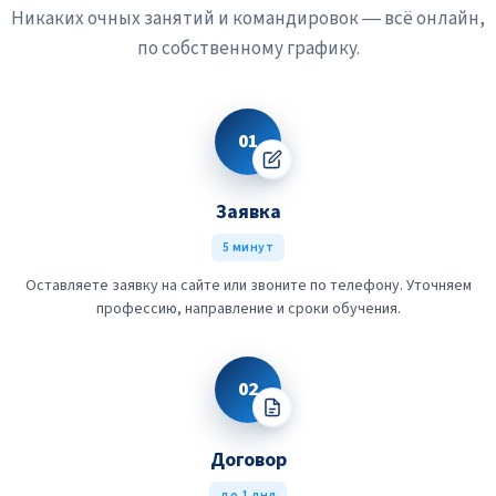
доходами пилотов-испытателей, а спрос на мастеров,
Никаких очных занятий и командировок — всё онлайн,
способных вытащить обрыв колонны и спасти
по собственному графику.
скважину, не исчезнет никогда.
01
Заявка
5 минут
Оставляете заявку на сайте или звоните по телефону. Уточняем
профессию, направление и сроки обучения.
02
Договор
до 1 дня