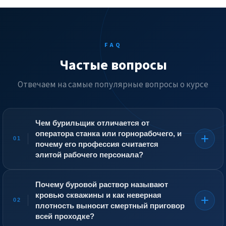
FAQ
Частые вопросы
Отвечаем на самые популярные вопросы о курсе
Чем бурильщик отличается от
оператора станка или горнорабочего, и
01
почему его профессия считается
элитой рабочего персонала?
Бурильщик не просто обслуживает механизм, а
командует дорогостоящим и опасным процессом
Почему буровой раствор называют
вторжения в земную кору на глубину в сотни и тысячи
кровью скважины и как неверная
метров, где каждая ошибка грозит потерей
02
плотность выносит смертный приговор
оборудования стоимостью в десятки миллионов или
всей проходке?
экологической катастрофой. В отличие от