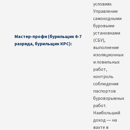
условиях.
Управление
самоходными
буровыми
установками
Мастер-профи (бурильщик 6-7
(СБУ),
разряда, бурильщик КРС):
выполнение
изоляционных
и ловильных
работ,
контроль
соблюдения
паспортов
буровзрывных
работ.
Наибольший
доход — на
вахте в