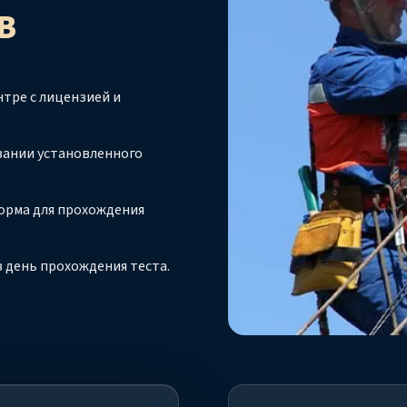
В
тре с лицензией и
вании установленного
орма для прохождения
 день прохождения теста.