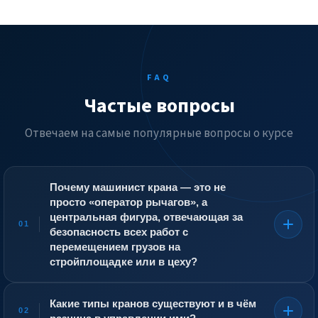
FAQ
Частые вопросы
Отвечаем на самые популярные вопросы о курсе
Почему машинист крана — это не
просто «оператор рычагов», а
центральная фигура, отвечающая за
01
безопасность всех работ с
перемещением грузов на
стройплощадке или в цеху?
Кран — источник повышенной опасности. Падение
груза, обрыв стропа, касание стрелой проводов ЛЭП,
Какие типы кранов существуют и в чём
02
опрокидывание крана из-за перегрузки или ошибки с