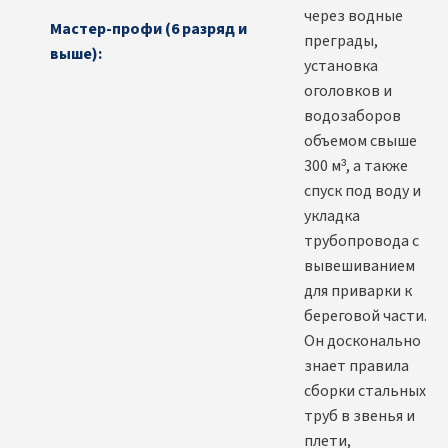
через водные
Мастер-профи (6 разряд и
преграды,
выше):
установка
оголовков и
водозаборов
объемом свыше
300 м³, а также
спуск под воду и
укладка
трубопровода с
вывешиванием
для приварки к
береговой части.
Он досконально
знает правила
сборки стальных
труб в звенья и
плети,