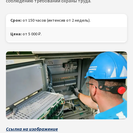
соблюдению требований охраны труда.
Срок:
от 150 часов (интенсив от 2 недель).
Цена:
от 5 000 ₽.
Лицензия:
Министерства образования РФ.
Документ:
Свидетельство о профессии монтажника
наружных трубопроводов с внесением в ФРДО,
Удостоверение монтажника наружных трубопроводов,
Протокол проверки знаний (в электронном и бумажном
виде).
Ссылка на изображение