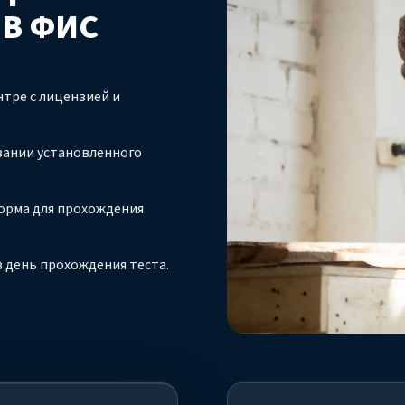
 В ФИС
тре с лицензией и
вании установленного
орма для прохождения
 день прохождения теста.