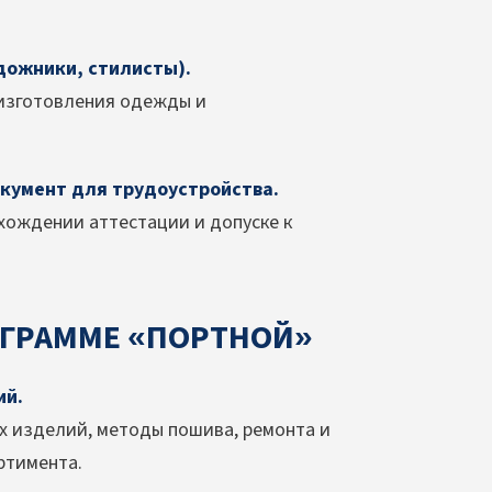
дожники, стилисты).
 изготовления одежды и
кумент для трудоустройства.
хождении аттестации и допуске к
ОГРАММЕ «ПОРТНОЙ»
ий.
х изделий, методы пошива, ремонта и
ртимента.