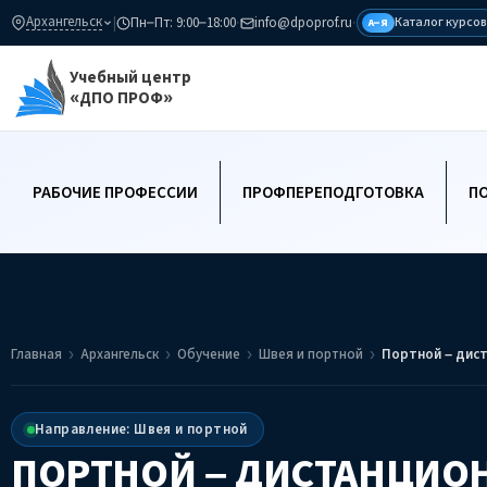
Архангельск
|
Пн–Пт: 9:00–18:00
·
info@dpoprof.ru
·
Каталог курсов
А–Я
Учебный центр
«ДПО ПРОФ»
РАБОЧИЕ ПРОФЕССИИ
ПРОФПЕРЕПОДГОТОВКА
П
Главная
Архангельск
Обучение
Швея и портной
Портной – дист
Направление: Швея и портной
ПОРТНОЙ – ДИСТАНЦИО