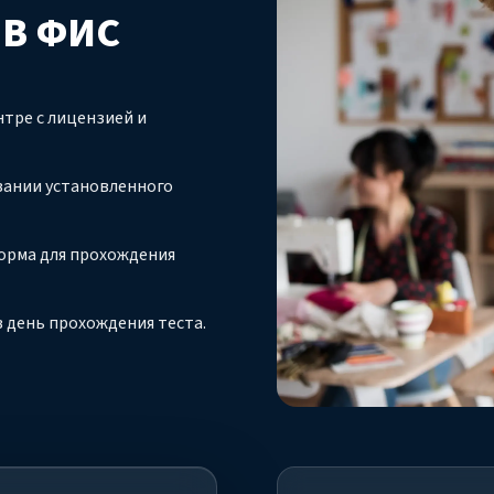
 В ФИС
тре с лицензией и
вании установленного
орма для прохождения
 день прохождения теста.