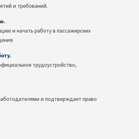
нятий и требований.
ю.
ию и начать работу в пассажирских
щения.
оту.
официальное трудоустройство,
работодателями и подтверждает право