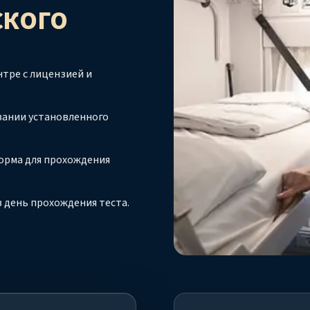
СКОГО
тре с лицензией и
вании установленного
орма для прохождения
 день прохождения теста.