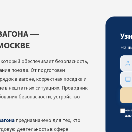
ВАГОНА —
Уз
МОСКВЕ
Наши
 который обеспечивает безопасность,
ания поезда. От подготовки
ядок в вагоне, корректная посадка и
ие в нештатных ситуациях. Проводник
ования безопасности, устройство
озна
даю
вагона
предназначено для тех, кто
удовую деятельность в сфере