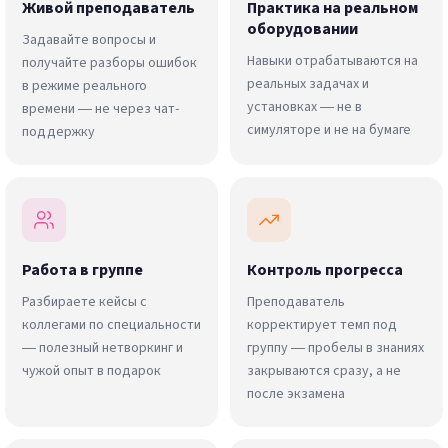
Живой преподаватель
Практика на реальном
оборудовании
Задавайте вопросы и
Навыки отрабатываются на
получайте разборы ошибок
реальных задачах и
в режиме реального
установках — не в
времени — не через чат-
симуляторе и не на бумаге
поддержку
Работа в группе
Контроль прогресса
Разбираете кейсы с
Преподаватель
коллегами по специальности
корректирует темп под
— полезный нетворкинг и
группу — пробелы в знаниях
чужой опыт в подарок
закрываются сразу, а не
после экзамена