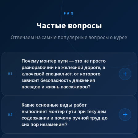
FAQ
Частые вопросы
Отвечаем на самые популярные вопросы о курсе
Почему монтёр пути — это не просто
разнорабочий на железной дороге, а
ключевой специалист, от которого
01
зависит безопасность движения
поездов и жизнь пассажиров?
Путь — это инженерное сооружение,
воспринимающее колоссальные динамические
Какие основные виды работ
нагрузки от проходящих составов. Рельсы, шпалы,
выполняет монтёр пути при текущем
скрепления и балласт работают как единая система, и
02
содержании и почему ручной труд до
малейшее нарушение геометрии — уширение колеи,
сих пор незаменим?
просадка стыка, перекос — может привести к
вкатыванию колеса на рельс и сходу поезда. Монтёр
Текущее содержание включает: подбивку шпал