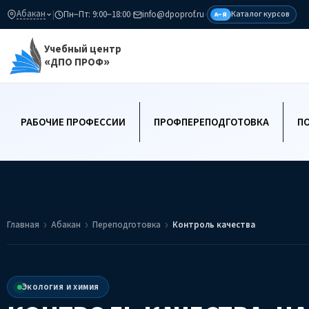
Абакан
|
Пн–Пт: 9:00–18:00
·
info@dpoprof.ru
·
Каталог курсов
А–Я
Учебный центр
«ДПО ПРОФ»
РАБОЧИЕ ПРОФЕССИИ
ПРОФПЕРЕПОДГОТОВКА
П
Главная
Абакан
Переподготовка
Контроль качества
Экология и химия