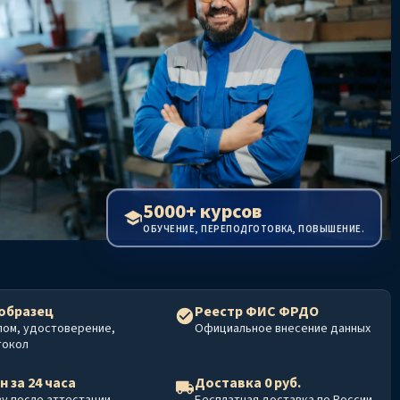
5000+ курсов
ОБУЧЕНИЕ, ПЕРЕПОДГОТОВКА, ПОВЫШЕНИЕ.
образец
Реестр ФИС ФРДО
лом, удостоверение,
Официальное внесение данных
токол
н за 24 часа
Доставка 0 руб.
у после аттестации
Бесплатная доставка по России