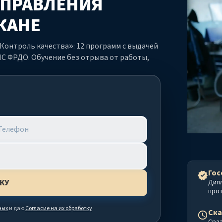
АПРАВЛЕНИЯ
КАНЕ
онтроль качества»: 12 программ с выдачей
С ФРДО. Обучение без отрыва от работы,
Гос
Дип
про
ных
и даю
Согласие на их обработку
Ска
Сраз