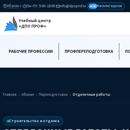
Абакан
|
Пн–Пт: 9:00–18:00
·
info@dpoprof.ru
·
Каталог курсов
А–Я
Учебный центр
«ДПО ПРОФ»
РАБОЧИЕ ПРОФЕССИИ
ПРОФПЕРЕПОДГОТОВКА
П
Главная
Абакан
Переподготовка
Отделочные работы
Строительство и отделка