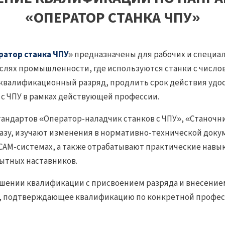
«ОПЕРАТОР СТАНКА ЧПУ»
ратор станка ЧПУ
» предназначены для рабочих и специа
слях промышленности, где используются станки с числ
квалификационный разряд, продлить срок действия удо
с ЧПУ в рамках действующей профессии.
ндартов «Оператор-наладчик станков с ЧПУ», «Станочни
азу, изучают изменения в нормативно-технической док
/CAM-системах, а также отрабатывают практические навык
ытных наставников.
ышении квалификации с присвоением разряда и внесение
ца, подтверждающее квалификацию по конкретной профес