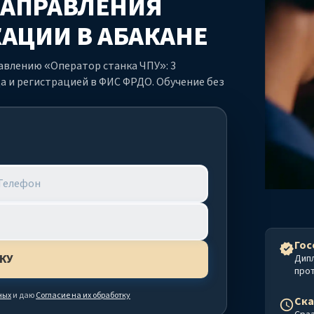
 НАПРАВЛЕНИЯ
КАЦИИ
В АБАКАНЕ
влению «Оператор станка ЧПУ»: 3
а и регистрацией в ФИС ФРДО. Обучение без
Гос
Дип
про
ных
и даю
Согласие на их обработку
Ска