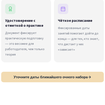
Удостоверение с
Чёткое расписание
отметкой о практике
Фиксированные даты
Документ фиксирует
занятий помогают дойти до
практическую подготовку
конца — для тех, кто знает,
— это весомее для
что дистант у них
работодателя, чем только
«зависает»
теория
Уточните даты ближайшего очного набора