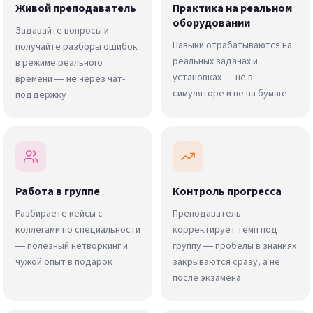
Живой преподаватель
Практика на реальном
оборудовании
Задавайте вопросы и
Навыки отрабатываются на
получайте разборы ошибок
реальных задачах и
в режиме реального
установках — не в
времени — не через чат-
симуляторе и не на бумаге
поддержку
Работа в группе
Контроль прогресса
Разбираете кейсы с
Преподаватель
коллегами по специальности
корректирует темп под
— полезный нетворкинг и
группу — пробелы в знаниях
чужой опыт в подарок
закрываются сразу, а не
после экзамена