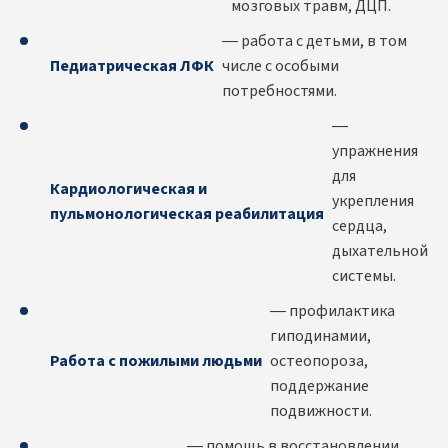
мозговых травм, ДЦП.
— работа с детьми, в том
Педиатрическая ЛФК
числе с особыми
потребностями.
—
упражнения
для
Кардиологическая и
укрепления
пульмонологическая реабилитация
сердца,
дыхательной
системы.
— профилактика
гиподинамии,
Работа с пожилыми людьми
остеопороза,
поддержание
подвижности.
— помощь в восстановлении