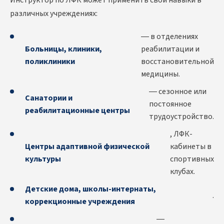
Инструктор по ЛФК может применить свои навыки в
различных учреждениях:
— в отделениях
Больницы, клиники,
реабилитации и
поликлиники
восстановительной
медицины.
— сезонное или
Санатории и
постоянное
реабилитационные центры
трудоустройство.
, ЛФК-
Центры адаптивной физической
кабинеты в
культуры
спортивных
клубах.
Детские дома, школы-интернаты,
.
коррекционные учреждения
—