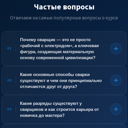
Частые вопросы
Отвечаем на самые популярные вопросы о курсе
Почему сварщик — это не просто
«рабочий с электродом», а ключевая
01
фигура, создающая материальную
основу современной цивилизации?
Сварка — это единственный способ неразъёмного
соединения металлов, обеспечивающий прочность,
Какие основные способы сварки
герметичность и долговечность конструкций. Всё, что
существуют и чем они принципиально
02
сделано из металла и работает под нагрузкой — от
отличаются друг от друга?
газопроводов и мостов до корпусов кораблей,
реакторов и космических аппаратов — держится на
Самый массовый —
ручная дуговая сварка
сварных швах. Сварщик не просто «склеивает» детали,
покрытыми электродами (MMA)
. Она универсальна,
Какие разряды существуют у
а управляет сложным металлургическим процессом
пригодна для работы на ветру и в полевых условиях, но
сварщиков и как строится карьера от
03
плавления и кристаллизации, формируя структуру
требует высокой квалификации для стабильного
новичка до мастера?
металла в зоне соединения. Его ошибка — непровар,
качества.
Полуавтоматическая сварка в среде
трещина или пора — может привести к разрушению
защитных газов (MIG/MAG)
использует непрерывно
Квалификационная сетка включает разряды со 2-го по
конструкции и гибели людей. Поэтому сварщик — это