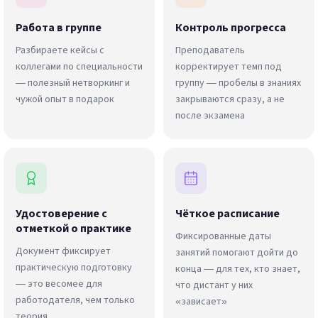
Работа в группе
Контроль прогресса
Разбираете кейсы с
Преподаватель
коллегами по специальности
корректирует темп под
— полезный нетворкинг и
группу — пробелы в знаниях
чужой опыт в подарок
закрываются сразу, а не
после экзамена
Удостоверение с
Чёткое расписание
отметкой о практике
Фиксированные даты
Документ фиксирует
занятий помогают дойти до
практическую подготовку
конца — для тех, кто знает,
— это весомее для
что дистант у них
работодателя, чем только
«зависает»
теория