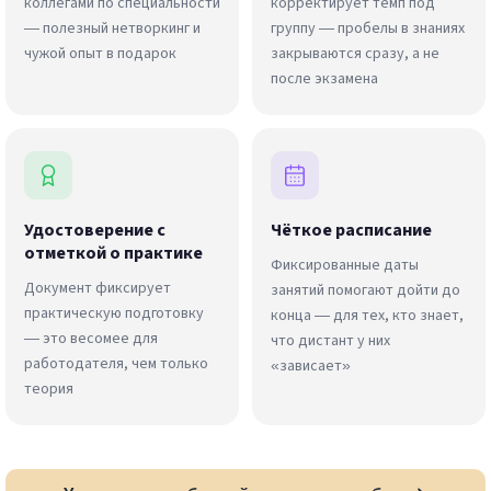
коллегами по специальности
корректирует темп под
— полезный нетворкинг и
группу — пробелы в знаниях
чужой опыт в подарок
закрываются сразу, а не
после экзамена
Удостоверение с
Чёткое расписание
отметкой о практике
Фиксированные даты
Документ фиксирует
занятий помогают дойти до
практическую подготовку
конца — для тех, кто знает,
— это весомее для
что дистант у них
работодателя, чем только
«зависает»
теория