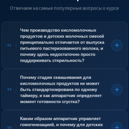
Отвечаем на самые популярные вопросы о курсе
Чем производство кисломолочных
продуктов и детских молочных смесей
принципиально отличается от выпуска
01
питьевого пастеризованного молока, и
почему здесь недостаточно просто
поддерживать стерильность?
Питьевое молоко после пастеризации должно быть
безопасным и сохраняться несколько дней. Аппаратчик
Почему стадия сквашивания для
на линии питьевого молока контролирует
кисломолочных продуктов не может
температуру нагрева, выдержку и охлаждение, после
быть стандартизирована по одному
02
чего продукт фасуется и отправляется потребителю. В
таймеру, и как аппаратчик определяет
производстве кисломолочных продуктов и детских
момент готовности сгустка?
смесей к этому добавляется управляемая
микробиология. Для йогурта, кефира или ряженки
Активность закваски колеблется от партии к партии, а
аппаратчик вводит в подготовленное молоко чистые
также зависит от состава молока, которое меняется по
Каким образом аппаратчик управляет
заквасочные культуры и создаёт им оптимальные
сезонам. Если ориентироваться только на заданное
гомогенизацией, и почему для детских
условия для размножения — температуру и время
время, можно получить либо недоквашенный продукт
03