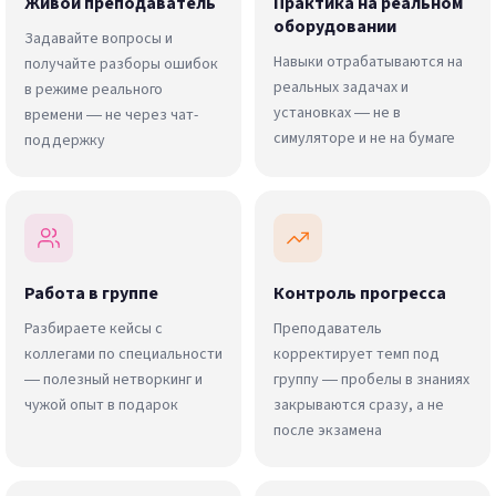
Живой преподаватель
Практика на реальном
оборудовании
Задавайте вопросы и
Навыки отрабатываются на
получайте разборы ошибок
реальных задачах и
в режиме реального
установках — не в
времени — не через чат-
симуляторе и не на бумаге
поддержку
Работа в группе
Контроль прогресса
Разбираете кейсы с
Преподаватель
коллегами по специальности
корректирует темп под
— полезный нетворкинг и
группу — пробелы в знаниях
чужой опыт в подарок
закрываются сразу, а не
после экзамена