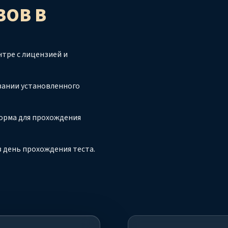
ВОВ
В
тре с лицензией и
вании установленного
орма для прохождения
 день прохождения теста.