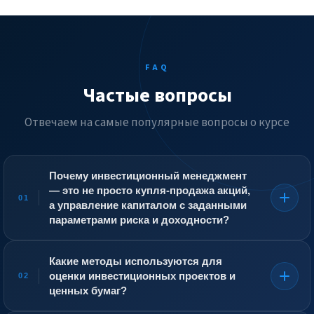
FAQ
Частые вопросы
Отвечаем на самые популярные вопросы о курсе
Почему инвестиционный менеджмент
— это не просто купля-продажа акций,
01
а управление капиталом с заданными
параметрами риска и доходности?
Инвестиционный менеджер управляет не деньгами
ради азарта, а капиталом, у которого есть конкретная
Какие методы используются для
цель: накопить на пенсию, сохранить резервы
оценки инвестиционных проектов и
02
компании, приумножить активы фонда. Он
ценных бумаг?
определяет, какую долю вложить в акции, облигации,
недвижимость или альтернативные инструменты,