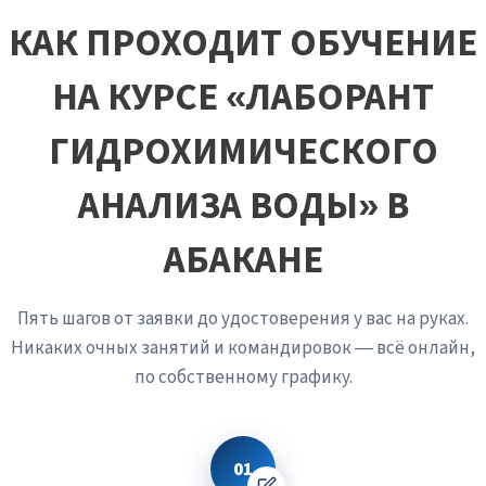
проверяет pH и электропроводность — их
аномальные значения часто указывают на грубую
КАК ПРОХОДИТ ОБУЧЕНИЕ
ошибку пробоотбора, например, забор
поверхностного слоя с плавающим мазутом вместо
НА КУРСЕ «ЛАБОРАНТ
глубинной воды. Эта первичная органолептическая и
инструментальная оценка позволяет вовремя
отбраковать некорректную пробу и не тратить
ГИДРОХИМИЧЕСКОГО
дорогостоящие реактивы и время на заведомо
неверный анализ.
АНАЛИЗА ВОДЫ» В
АБАКАНЕ
Пять шагов от заявки до удостоверения у вас на руках.
Никаких очных занятий и командировок — всё онлайн,
по собственному графику.
01