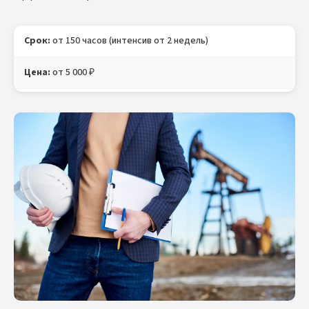
Срок:
от 150 часов (интенсив от 2 недель)
Цена:
от 5 000 ₽
Лицензия:
Министерства образования РФ.
Документ:
Свидетельство о профессии Нефтегазовика с
внесением в ФРДО, Удостоверение Нефтегазовика,
Протокол проверки знаний (в электронном и бумажном
виде).