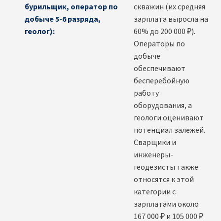
бурильщик, оператор по
скважин (их средняя
добыче 5-6 разряда,
зарплата выросла на
геолог):
60% до 200 000 ₽).
Операторы по
добыче
обеспечивают
бесперебойную
работу
оборудования, а
геологи оценивают
потенциал залежей.
Сварщики и
инженеры-
геодезисты также
относятся к этой
категории с
зарплатами около
167 000 ₽ и 105 000 ₽