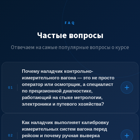
FAQ
Частые вопросы
Отвечаем на самые популярные вопросы о курсе
Почему наладчик контрольно-
измерительного вагона — это не просто
оператор или осмотрщик, а специалист
01
по прецизионной диагностике,
работающий на стыке метрологии,
электроники и путевого хозяйства?
Контрольно-измерительный вагон (путеизмеритель,
дефектоскопный вагон) — это передвижная
Как наладчик выполняет калибровку
лаборатория, которая на ходу, под нагрузкой,
измерительных систем вагона перед
фиксирует малейшие отклонения геометрии
рейсом и почему ручная выверка
02
рельсовой колеи, профиля и состояния пути. Наладчик