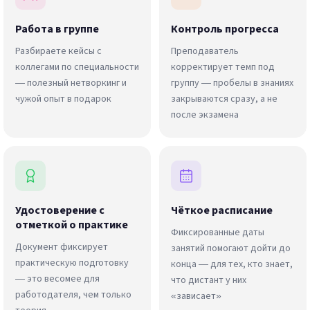
Работа в группе
Контроль прогресса
Разбираете кейсы с
Преподаватель
коллегами по специальности
корректирует темп под
— полезный нетворкинг и
группу — пробелы в знаниях
чужой опыт в подарок
закрываются сразу, а не
после экзамена
Удостоверение с
Чёткое расписание
отметкой о практике
Фиксированные даты
Документ фиксирует
занятий помогают дойти до
практическую подготовку
конца — для тех, кто знает,
— это весомее для
что дистант у них
работодателя, чем только
«зависает»