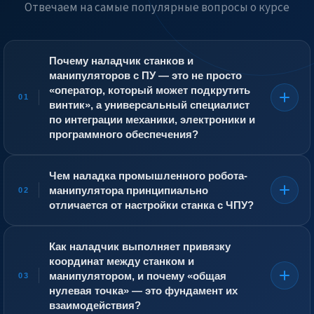
Отвечаем на самые популярные вопросы о курсе
Почему наладчик станков и
манипуляторов с ПУ — это не просто
«оператор, который может подкрутить
01
винтик», а универсальный специалист
по интеграции механики, электроники и
программного обеспечения?
В современном производстве станок и промышленный
робот работают в единой связке. Наладчик
Чем наладка промышленного робота-
настраивает не отдельный агрегат, а ячейку или
манипулятора принципиально
02
линию, где манипулятор подаёт заготовку в станок, а
отличается от настройки станка с ЧПУ?
после обработки снимает готовую деталь и
перемещает её на следующую позицию. Он должен
Станок с ЧПУ жёстко фиксирован на станине, его
понимать механику обоих устройств, их системы
рабочая зона задана осями X, Y, Z, а инструмент
Как наладчик выполняет привязку
управления и интерфейсы взаимодействия. Если
движется по строго определённой траектории. Робот-
координат между станком и
станок и робот «не видят» друг друга из-за сбоя
манипулятор имеет шесть и более степеней свободы, и
манипулятором, и почему «общая
03
протокола обмена данными или если точка захвата
его «рука» может достичь одной и той же точки
нулевая точка» — это фундамент их
детали сместилась на миллиметр после замены схвата,
множеством способов. При настройке манипулятора
вся автоматическая линия встанет. Его главная
взаимодействия?
наладчик задаёт не только координаты, но и