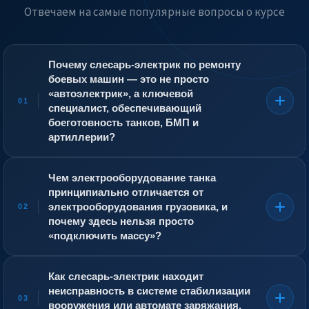
Отвечаем на самые популярные вопросы о курсе
Почему слесарь-электрик по ремонту
боевых машин — это не просто
«автоэлектрик», а ключевой
01
специалист, обеспечивающий
боеготовность танков, БМП и
артиллерии?
Боевая машина (танк, БМП, РСЗО, ЗРК) — это
сложнейший комплекс вооружения, брони и систем
Чем электрооборудование танка
управления огнём. Слесарь-электрик отвечает за
принципиально отличается от
исправность всего электрооборудования: от системы
электрооборудования грузовика, и
02
пуска двигателя, стабилизатора вооружения и
почему здесь нельзя просто
приборов ночного видения до сложнейших автоматов
«подключить массу»?
заряжания и систем защиты от высокоточного оружия.
Отказ электропривода поворота башни или
В отличие от гражданского автомобиля, боевая
стабилизатора пушки в бою делает машину
машина имеет экранированное электрооборудование
Как слесарь-электрик находит
беспомощной мишенью. Он должен находить и
для защиты от электромагнитного импульса и работы
неисправность в системе стабилизации
устранять неисправности в полевых условиях, часто
в условиях мощных радиопомех. Все потребители
03
под открытым небом, используя минимальный набор
вооружения или автомате заряжания,