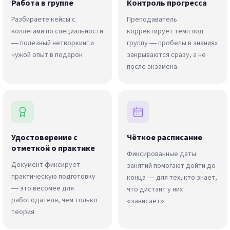
Работа в группе
Контроль прогресса
Разбираете кейсы с
Преподаватель
коллегами по специальности
корректирует темп под
— полезный нетворкинг и
группу — пробелы в знаниях
чужой опыт в подарок
закрываются сразу, а не
после экзамена
Удостоверение с
Чёткое расписание
отметкой о практике
Фиксированные даты
Документ фиксирует
занятий помогают дойти до
практическую подготовку
конца — для тех, кто знает,
— это весомее для
что дистант у них
работодателя, чем только
«зависает»
теория