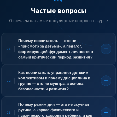
FAQ
Частые вопросы
Отвечаем на самые популярные вопросы о курсе
Почему воспитатель — это не
«присмотр за детьми», а педагог,
01
формирующий фундамент личности в
самый критический период развития?
Дошкольный возраст — это время, когда
закладываются базовые психические функции: речь,
Как воспитатель управляет детским
мышление, произвольное внимание, эмоциональный
коллективом и почему дисциплина в
интеллект и социальные навыки. Воспитатель не
02
группе — это не муштра, а основа
просто находится рядом с ребёнком, он ежедневно
безопасности и развития?
создаёт развивающую среду, в которой через игру,
общение, конструирование, музыку и движение
Дисциплина в детском саду держится не на страхе
формируются все ключевые компетенции. Он видит,
наказания, а на чётких, понятных правилах, которые
Почему режим дня — это не скучная
когда ребёнок перестаёт путать цвета, начинает
воспитатель вводит с первых дней и терпеливо,
рутина, а каркас физического и
договариваться со сверстниками вместо драки, задаёт
многократно закрепляет в игровой форме. Правило
03
психического здоровья ребёнка, и как
вопросы о природе, и умеет вовремя поддержать этот