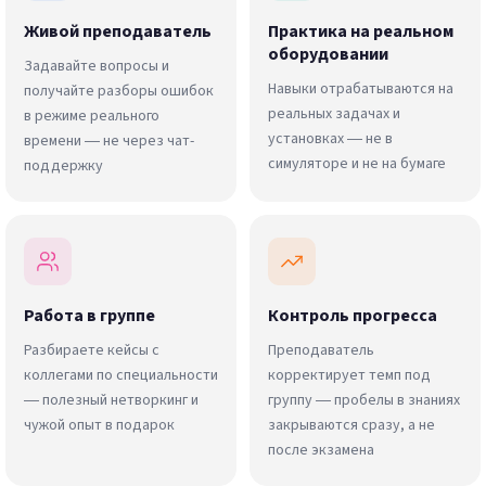
Живой преподаватель
Практика на реальном
оборудовании
Задавайте вопросы и
Навыки отрабатываются на
получайте разборы ошибок
реальных задачах и
в режиме реального
установках — не в
времени — не через чат-
симуляторе и не на бумаге
поддержку
Работа в группе
Контроль прогресса
Разбираете кейсы с
Преподаватель
коллегами по специальности
корректирует темп под
— полезный нетворкинг и
группу — пробелы в знаниях
чужой опыт в подарок
закрываются сразу, а не
после экзамена