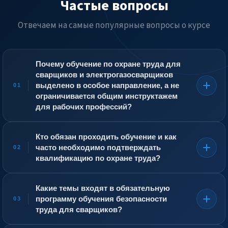
Частые вопросы
Отвечаем на самые популярные вопросы о курсе
Почему обучение по охране труда для
сварщиков и электрогазосварщиков
выделено в особое направление, а не
01
ограничивается общим инструктажем
для рабочих профессий?
Сварочное производство сочетает в себе сразу
несколько критических факторов опасности, которые
Кто обязан проходить обучение и как
редко встречаются вместе. Сварщик одновременно
часто необходимо подтверждать
02
подвергается риску поражения электрическим током
квалификацию по охране труда?
(в электродуговой сварке), взрыва и пожара (при
работе с горючими газами и вблизи
Обучение является обязательным для всех работников,
легковоспламеняющихся материалов), воздействию
выполняющих ручную дуговую, аргонодуговую,
Какие темы входят в обязательную
интенсивного ультрафиолетового и инфракрасного
газовую сварку и резку металлов, независимо от их
программу обучения безопасности
03
излучения (ожог сетчатки и кожи), а также отравлению
разряда и стажа. Система подготовки включает
труда для сварщиков?
сварочным аэрозолем, содержащим оксиды металлов и
несколько этапов. Первичный инструктаж на рабочем
фтористые соединения. Общий инструктаж не
месте проводится непосредственным руководителем