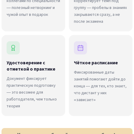
коллегами по специальности
корректирует темп под
— полезный нетворкинг и
группу — пробелы в знаниях
чужой опыт в подарок
закрываются сразу, а не
после экзамена
Удостоверение с
Чёткое расписание
отметкой о практике
Фиксированные даты
Документ фиксирует
занятий помогают дойти до
практическую подготовку
конца — для тех, кто знает,
— это весомее для
что дистант у них
работодателя, чем только
«зависает»
теория