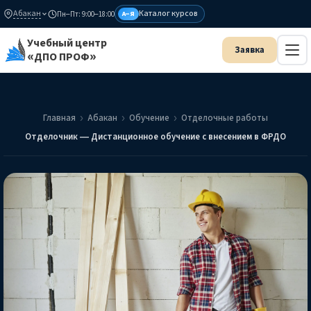
Абакан
Каталог курсов
Пн–Пт: 9:00–18:00
А–Я
Учебный центр
«ДПО ПРОФ»
Главная
Абакан
Обучение
Отделочные работы
Отделочник — Дистанционное обучение с внесением в ФРДО