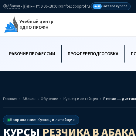
Абакан
|
Пн–Пт: 9:00–18:00
·
info@dpoprof.ru
·
Каталог курсов
А–Я
Учебный центр
«ДПО ПРОФ»
РАБОЧИЕ ПРОФЕССИИ
ПРОФПЕРЕПОДГОТОВКА
П
Главная
Абакан
Обучение
Кузнец и литейщик
Резчик — дистан
Направление: Кузнец и литейщик
КУРСЫ
РЕЗЧИКА
В АБАК