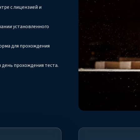
тре с лицензией и
вании установленного
орма для прохождения
 день прохождения теста.