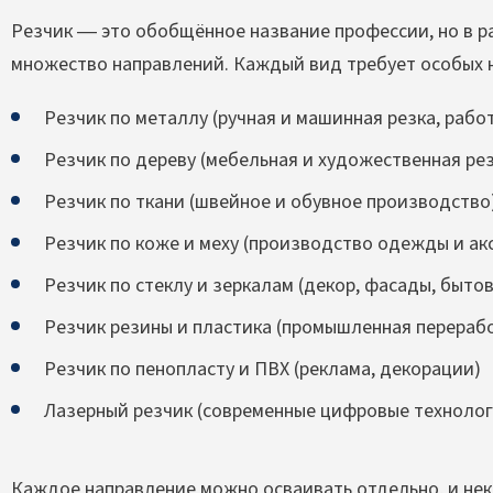
Резчик — это обобщённое название профессии, но в р
множество направлений. Каждый вид требует особых н
Резчик по металлу (ручная и машинная резка, работ
Резчик по дереву (мебельная и художественная рез
Резчик по ткани (швейное и обувное производство
Резчик по коже и меху (производство одежды и ак
Резчик по стеклу и зеркалам (декор, фасады, быто
Резчик резины и пластика (промышленная перерабо
Резчик по пенопласту и ПВХ (реклама, декорации)
Лазерный резчик (современные цифровые технолог
Каждое направление можно осваивать отдельно, и не