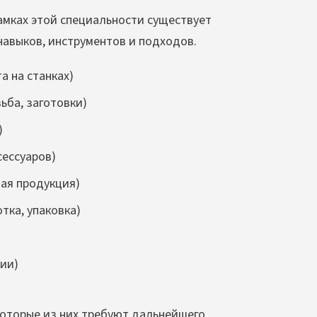
амках этой специальности существует
авыков, инструментов и подходов.
а на станках)
ьба, заготовки)
)
сессуаров)
вая продукция)
тка, упаковка)
ии)
которые из них требуют дальнейшего