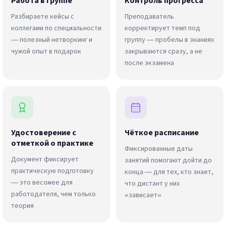
Работа в группе
Контроль прогресса
Разбираете кейсы с
Преподаватель
коллегами по специальности
корректирует темп под
— полезный нетворкинг и
группу — пробелы в знаниях
чужой опыт в подарок
закрываются сразу, а не
после экзамена
Удостоверение с
Чёткое расписание
отметкой о практике
Фиксированные даты
Документ фиксирует
занятий помогают дойти до
практическую подготовку
конца — для тех, кто знает,
— это весомее для
что дистант у них
работодателя, чем только
«зависает»
теория