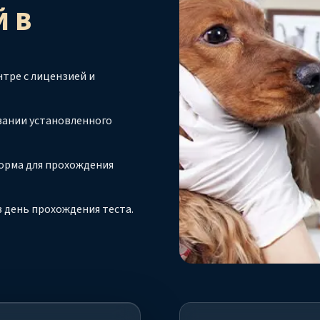
Й
В
тре с лицензией и
вании установленного
орма для прохождения
 день прохождения теста.