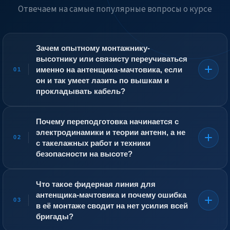
Отвечаем на самые популярные вопросы о курсе
Зачем опытному монтажнику-
высотнику или связисту переучиваться
именно на антенщика-мачтовика, если
01
он и так умеет лазить по вышкам и
прокладывать кабель?
Монтажник-высотник может установить
металлоконструкцию, связист — разделать и
Почему переподготовка начинается с
подключить фидер. Но антенщик-мачтовик обязан
электродинамики и теории антенн, а не
совмещать обе компетенции и понимать физику
02
с такелажных работ и техники
распространения радиоволн. Он не просто крепит
безопасности на высоте?
антенну на трубу — он выставляет её по азимуту и углу
места с точностью до долей градуса, потому что от
Потому что такелажу и безопасности можно научить
этого зависит, пойдёт ли сигнал в нужный сектор или
на месте, а понимание того, как ведёт себя
Что такое фидерная линия для
улетит в пустоту. Он знает, что такое диаграмма
электромагнитная волна, требует системного курса.
антенщика-мачтовика и почему ошибка
направленности, коэффициент стоячей волны,
Антенщик-мачтовик, не знающий основ, не сможет
03
в её монтаже сводит на нет усилия всей
затухание в фидере. Если он смонтирует антенну
объяснить, почему на одной мачте нельзя размещать
идеально с точки зрения механики, но с перегибом
бригады?
антенны определённых диапазонов слишком близко
кабеля, который нарушит волновое сопротивление,