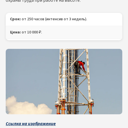
охраны труда при работе на высоте.
Срок:
от 250 часов (интенсив от 3 недель).
Цена:
от 10 000 ₽.
Лицензия:
Министерства образования РФ.
Документ:
Диплом о профессиональной переподготовке с
присвоением квалификации «Антенщик-мачтовик» с
внесением в ФРДО, Удостоверение Антенщика-мачтовика,
Протокол проверки знаний по охране труда и работе на
высоте (в электронном и бумажном виде).
Ссылка на изображение