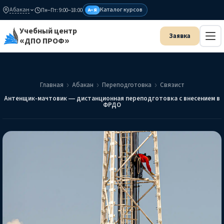
Абакан
Каталог курсов
Пн–Пт: 9:00–18:00
А–Я
Учебный центр
«ДПО ПРОФ»
Главная
Абакан
Переподготовка
Связист
Антенщик-мачтовик — дистанционная переподготовка с внесением в
ФРДО