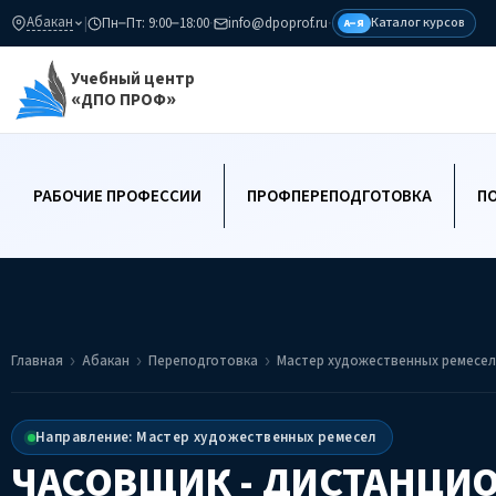
Абакан
|
Пн–Пт: 9:00–18:00
·
info@dpoprof.ru
·
Каталог курсов
А–Я
Учебный центр
«ДПО ПРОФ»
РАБОЧИЕ ПРОФЕССИИ
ПРОФПЕРЕПОДГОТОВКА
П
Главная
Абакан
Переподготовка
Мастер художественных ремесел
Направление: Мастер художественных ремесел
ЧАСОВЩИК - ДИСТАНЦИ