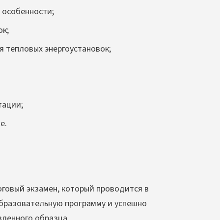
 особенности;
ок;
я тепловых энергоустановок;
тации;
е.
говый экзамен, который проводится в
образовательную программу и успешно
вленного образца.