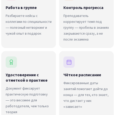
Работа в группе
Контроль прогресса
Разбираете кейсы с
Преподаватель
коллегами по специальности
корректирует темп под
— полезный нетворкинг и
группу — пробелы в знаниях
чужой опыт в подарок
закрываются сразу, а не
после экзамена
Удостоверение с
Чёткое расписание
отметкой о практике
Фиксированные даты
Документ фиксирует
занятий помогают дойти до
практическую подготовку
конца — для тех, кто знает,
— это весомее для
что дистант у них
работодателя, чем только
«зависает»
теория