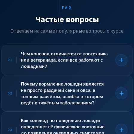
FAQ
Частые вопросы
Отвечаем на самые популярные вопросы о курсе
Чем коневод отличается от зоотехника
или ветеринара, если все работают с
01
лошадьми?
Зоотехник ведёт племенной учёт, рассчитывает
рационы и показатели продуктивности в масштабах
Почему кормление лошади является
всего поголовья. Ветеринар лечит болезни и травмы.
не просто раздачей сена и овса, а
Коневод же находится с лошадью ежедневно и
02
точным расчётом, ошибка в котором
отвечает за весь цикл её содержания: кормление, уход,
ведёт к тяжёлым заболеваниям?
тренинг, подготовку к соревнованиям или
воспроизводству. Он не ставит диагнозов и не
Лошадь — животное с однокамерным желудком и
разрабатывает племенные программы, но именно он
чувствительной микрофлорой кишечника. Избыток
Как коневод по поведению лошади
первым замечает отклонения в поведении или
концентратов, особенно зерна с высоким
определяет её физическое состояние
самочувствии животного. Его компетенция —
содержанием крахмала, вызывает брожение, которое
03
до появления очевидных симптомов