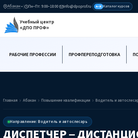
Абакан
|
Пн–Пт: 9:00–18:00
·
info@dpoprof.ru
·
Каталог курсов
А–Я
Учебный центр
«ДПО ПРОФ»
РАБОЧИЕ ПРОФЕССИИ
ПРОФПЕРЕПОДГОТОВКА
П
Главная
Абакан
Повышение квалификации
Водитель и автослеса
Направление: Водитель и автослесарь
ДИСПЕТЧЕР – ДИСТАНЦ