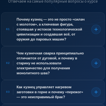
Отвечаем на самые популярные вопросы о курсе
Почему кузнец — это не просто «силач
с молотом», а ключевая фигура,
стоявшая у истоков технологической
01
цивилизации и создавшая всё, от
оружия до паровых машин?
Кузнец управляет пластической деформацией
раскалённого металла, придавая ему форму и улучшая
Чем кузнечная сварка принципиально
структуру. Он не просто бьёт молотом, а знает
отличается от дуговой, и почему в
критические температуры ковки для каждой марки
старину не использовали
02
стали, умеет «читать» цвета побежалости, сваривать
электричество для получения
металл в горне (кузнечная сварка) и
монолитного шва?
термообрабатывать готовое изделие (закалка,
отпуск). Без кузнеца не было бы ни мечей, ни подков,
Кузнечная сварка — это соединение двух кусков
ни цепей, ни первых котлов, ни коленчатых валов.
металла в твёрдом, но пластичном состоянии путём их
Как кузнец управляет нагревом
Сегодня художественная ковка стала элитным
нагрева до «белого каления» (около 1200–1300 °C),
заготовки в горне и почему «пережог»
ремеслом, а свободная ковка — основой для
03
посыпания флюсом (чистым кварцевым песком) для
изготовления уникальных деталей в судостроении и
— это неисправимый брак?
растворения окалины и проковки молотом. Атомы
авиации. Это профессия, где сила, точность и знание
металла диффундируют друг в друга под давлением,
Кузнец оценивает температуру по цвету свечения