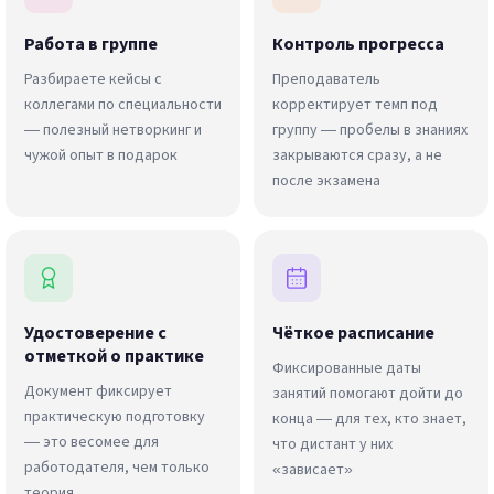
Работа в группе
Контроль прогресса
Разбираете кейсы с
Преподаватель
коллегами по специальности
корректирует темп под
— полезный нетворкинг и
группу — пробелы в знаниях
чужой опыт в подарок
закрываются сразу, а не
после экзамена
Удостоверение с
Чёткое расписание
отметкой о практике
Фиксированные даты
Документ фиксирует
занятий помогают дойти до
практическую подготовку
конца — для тех, кто знает,
— это весомее для
что дистант у них
работодателя, чем только
«зависает»
теория