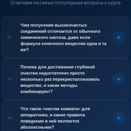
Отвечаем на самые популярные вопросы о курсе
Чем получение высокочистых
соединений отличается от обычного
химического синтеза, даже если
01
формула конечного вещества одна и та
же?
В обычном синтезе продукт считается чистым, если
содержание примесей не превышает десятых долей
Почему для достижения глубокой
процента. Для соединений щелочных металлов,
очистки недостаточно просто
применяемых в оптике, электронике или ядерной
несколько раз перекристаллизовать
02
энергетике, такая степень очистки абсолютно
вещество, и какие методы
неприемлема. Здесь требуется чистота на уровне
комбинируют?
99,99% и выше — то есть сумма всех посторонних
элементов не должна превышать нескольких
Перекристаллизация эффективна против примесей с
миллионных долей. Одна пылинка, содержащая железо,
иной растворимостью, но бессильна против
Что такое «чистая комната» для
попавшая в йодид цезия для сцинтилляционного
изоморфных примесей, встраивающихся в
аппаратчика, и какие правила
кристалла, делает весь выращенный кристалл
кристаллическую решётку на место основного
03
бракованным. Один микрограмм кальция в хлориде
поведения в ней являются
вещества, а также против взвешенных частиц
лития для аккумулятора нового поколения меняет его
абсолютными?
контейнера, в котором ведётся процесс. Для удаления