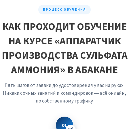
оценка пробы на белизну и отсутствие серого оттенка
позволяет судить о чистоте продукта. Если кристаллы
ПРОЦЕСС ОБУЧЕНИЯ
начали желтеть или маточник ушёл в сильнокислую
зону, аппаратчик немедленно корректирует подачу
реагентов, не дожидаясь официального протокола из
КАК ПРОХОДИТ ОБУЧЕНИЕ
лаборатории, который придёт через час. Это умение
«читать» процесс по простым тестам обеспечивает
НА КУРСЕ «АППАРАТЧИК
непрерывность и качество выпуска.
ПРОИЗВОДСТВА СУЛЬФАТА
АММОНИЯ» В АБАКАНЕ
Пять шагов от заявки до удостоверения у вас на руках.
Никаких очных занятий и командировок — всё онлайн,
по собственному графику.
01