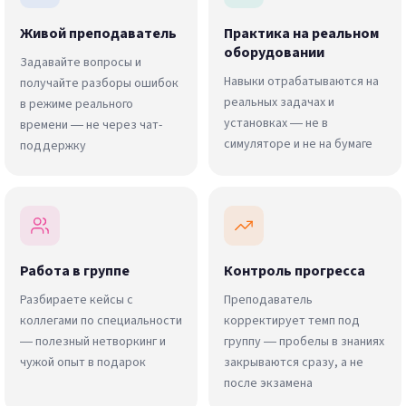
Живой преподаватель
Практика на реальном
оборудовании
Задавайте вопросы и
Навыки отрабатываются на
получайте разборы ошибок
реальных задачах и
в режиме реального
установках — не в
времени — не через чат-
симуляторе и не на бумаге
поддержку
Работа в группе
Контроль прогресса
Разбираете кейсы с
Преподаватель
коллегами по специальности
корректирует темп под
— полезный нетворкинг и
группу — пробелы в знаниях
чужой опыт в подарок
закрываются сразу, а не
после экзамена