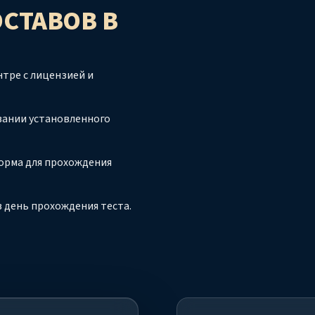
ОСТАВОВ
В
тре с лицензией и
вании установленного
орма для прохождения
 день прохождения теста.