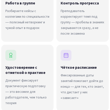
Работа в группе
Контроль прогресса
Разбираете кейсы с
Преподаватель
коллегами по специальности
корректирует темп под
— полезный нетворкинг и
группу — пробелы в знаниях
чужой опыт в подарок
закрываются сразу, а не
после экзамена
Удостоверение с
Чёткое расписание
отметкой о практике
Фиксированные даты
Документ фиксирует
занятий помогают дойти до
практическую подготовку
конца — для тех, кто знает,
— это весомее для
что дистант у них
работодателя, чем только
«зависает»
теория