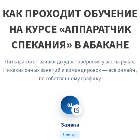
или, наоборот, светлый и рыхлый сигнализирует о
сдвиге температуры или состава шихты. Аппаратчик
КАК ПРОХОДИТ ОБУЧЕНИЕ
немедленно корректирует тепловой режим или подачу
материала, чтобы избежать выпуска целой партии
НА КУРСЕ «АППАРАТЧИК
брака, не дожидаясь лабораторного анализа.
СПЕКАНИЯ» В АБАКАНЕ
Пять шагов от заявки до удостоверения у вас на руках.
Никаких очных занятий и командировок — всё онлайн,
по собственному графику.
01
Заявка
5 минут