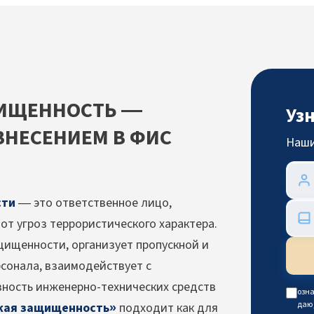
ЩИЩЕННОСТЬ —
Уз
ВНЕСЕНИЕМ В ФИС
Наши
сти
— это ответственное лицо,
т угроз террористического характера.
щищенности, организует пропускной и
сонала, взаимодействует с
вность инженерно-технических средств
озна
даю
кая защищенность»
подходит как для