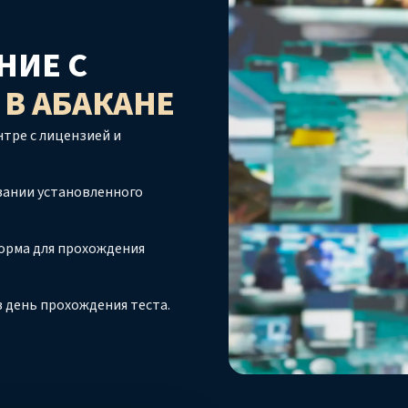
НИЕ С
О
В АБАКАНЕ
тре с лицензией и
вании установленного
орма для прохождения
 день прохождения теста.