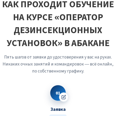
клопов — работа выполнена качественно.
КАК ПРОХОДИТ ОБУЧЕНИЕ
Профессионал даёт гарантию на свою работу именно
потому, что уверен в знании биологии вредителя и
НА КУРСЕ «ОПЕРАТОР
возможностях своего оборудования.
ДЕЗИНСЕКЦИОННЫХ
УСТАНОВОК» В АБАКАНЕ
Пять шагов от заявки до удостоверения у вас на руках.
Никаких очных занятий и командировок — всё онлайн,
по собственному графику.
01
Заявка