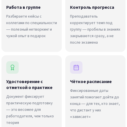
Работа в группе
Контроль прогресса
Разбираете кейсы с
Преподаватель
коллегами по специальности
корректирует темп под
— полезный нетворкинг и
группу — пробелы в знаниях
чужой опыт в подарок
закрываются сразу, а не
после экзамена
Удостоверение с
Чёткое расписание
отметкой о практике
Фиксированные даты
Документ фиксирует
занятий помогают дойти до
практическую подготовку
конца — для тех, кто знает,
— это весомее для
что дистант у них
работодателя, чем только
«зависает»
теория