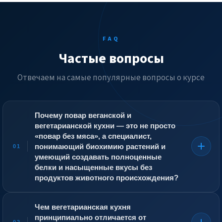
FAQ
Частые вопросы
Отвечаем на самые популярные вопросы о курсе
Почему повар веганской и
вегетарианской кухни — это не просто
«повар без мяса», а специалист,
понимающий биохимию растений и
01
умеющий создавать полноценные
белки и насыщенные вкусы без
продуктов животного происхождения?
Веганская кухня — это не просто исключение мяса,
молока и яиц из рецепта. Это полная перестройка
Чем вегетарианская кухня
кулинарной логики. Повар должен заменить яйца в
принципиально отличается от