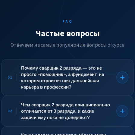
FAQ
Частые вопросы
Отвечаем на самые популярные вопросы о курсе
Почему сварщик 2 разряда — это не
просто «помощник», а фундамент, на
01
котором строится вся дальнейшая
карьера в профессии?
2 разряд — это официальное признание того, что
человек освоил азы профессии и готов выполнять
Чем сварщик 2 разряда принципиально
простейшие сварочные работы под контролем более
отличается от 3 разряда, и какие
02
опытных коллег. Это не ученик, которому можно
задачи ему пока не доверяют?
доверить только уборку, а младший специалист, уже
допущенный к сварке неответственных
Ключевое различие — в уровне ответственности и
металлоконструкций — ограждений, кронштейнов,
сложности работ. Сварщик 3 разряда уже