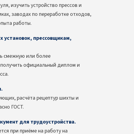
уля, изучить устройство прессов и
иках, заводах по переработке отходов,
опыта работы.
 установок, прессовщикам,
ть смежную или более
 получить официальный диплом и
сса.
.
ующих, расчёта рецептур шихты и
асно ГОСТ.
кумент для трудоустройства.
ся при приёме на работу на