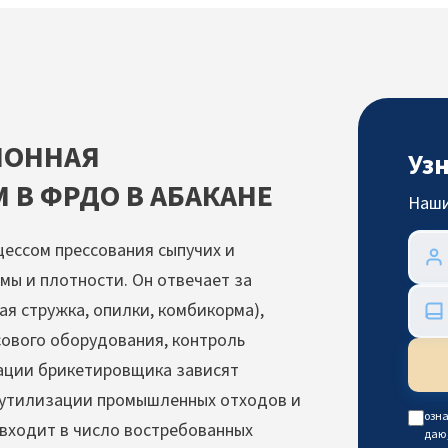
ИОННАЯ
Уз
 В ФРДО В АБАКАНЕ
Наши
ессом прессования сыпучих и
ы и плотности. Он отвечает за
ая стружка, опилки, комбикорма),
ового оборудования, контроль
кации брикетировщика зависят
 утилизации промышленных отходов и
озна
входит в число востребованных
даю