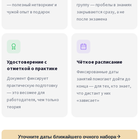
— полезный нетворкинг и
группу — пробелы в знаниях
чужой опыт в подарок
закрываются сразу, а не
после экзамена
Удостоверение с
Чёткое расписание
отметкой о практике
Фиксированные даты
Документ фиксирует
занятий помогают дойти до
практическую подготовку
конца — для тех, кто знает,
— это весомее для
что дистант у них
работодателя, чем только
«зависает»
теория
Уточните даты ближайшего очного набора