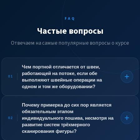
FAQ
Частые вопросы
Отвечаем на самые популярные вопросы о курсе
Чем портной отличается от швеи,
работающей на потоке, если обе
01
выполняют швейные операции на
одном и том же оборудовании?
Швея выполняет отдельные операции на конвейере:
стачивает боковые швы, втачивает рукав,
Почему примерка до сих пор является
обмётывает срезы. Она работает по готовым
обязательным этапом
проверенным лекалам и не встречается с фигурой
индивидуального пошива, несмотря на
02
заказчика. Портной же ведёт изделие от раскроя до
развитие систем трёхмерного
сдачи клиенту, корректируя посадку на примерках. Он
сканирования фигуры?
снимает мерки, адаптирует базовую конструкцию под
сутулость, разновысокость плеч, выступающий живот